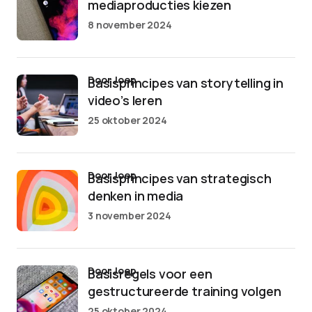
mediaproducties kiezen
8 november 2024
door Joep
Basisprincipes van storytelling in
video’s leren
25 oktober 2024
door Joep
Basisprincipes van strategisch
denken in media
3 november 2024
door Joep
Basisregels voor een
gestructureerde training volgen
25 oktober 2024