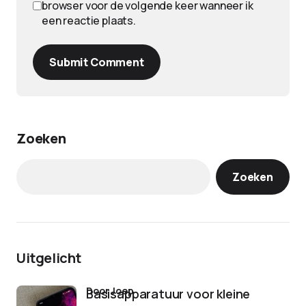
browser voor de volgende keer wanneer ik
een reactie plaats.
Submit Comment
Zoeken
Zoeken
Uitgelicht
door Joep
Basisapparatuur voor kleine