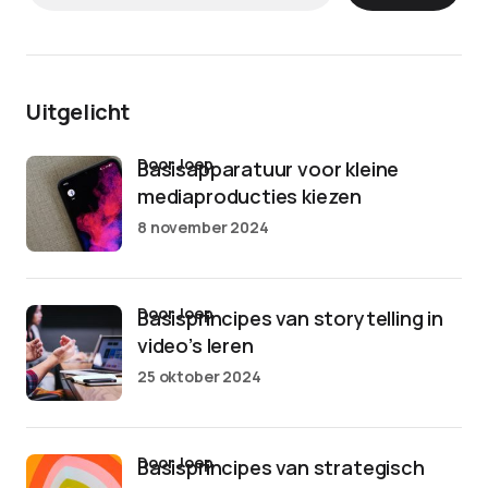
Uitgelicht
door Joep
Basisapparatuur voor kleine
mediaproducties kiezen
8 november 2024
door Joep
Basisprincipes van storytelling in
video’s leren
25 oktober 2024
door Joep
Basisprincipes van strategisch