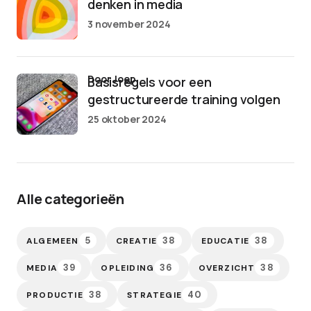
denken in media
3 november 2024
door Joep
Basisregels voor een
gestructureerde training volgen
25 oktober 2024
Alle categorieën
5
38
38
ALGEMEEN
CREATIE
EDUCATIE
39
36
38
MEDIA
OPLEIDING
OVERZICHT
38
40
PRODUCTIE
STRATEGIE