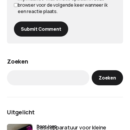
browser voor de volgende keer wanneer ik
een reactie plaats.
Submit Comment
Zoeken
Zoeken
Uitgelicht
door Joep
Basisapparatuur voor kleine