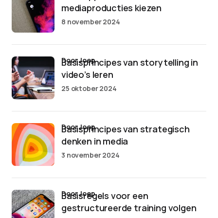
mediaproducties kiezen
8 november 2024
door Joep
Basisprincipes van storytelling in
video’s leren
25 oktober 2024
door Joep
Basisprincipes van strategisch
denken in media
3 november 2024
door Joep
Basisregels voor een
gestructureerde training volgen