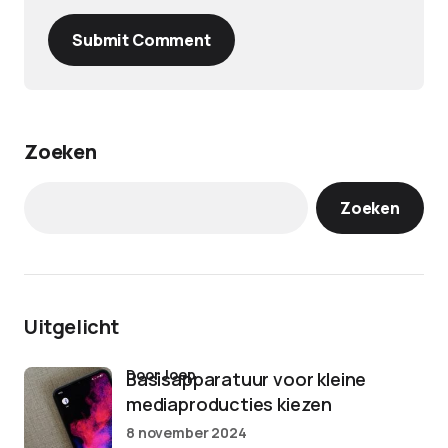
Submit Comment
Zoeken
Zoeken
Uitgelicht
door Joep
Basisapparatuur voor kleine
mediaproducties kiezen
8 november 2024