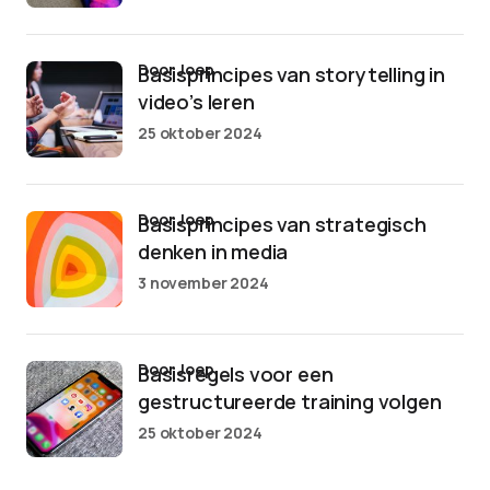
door Joep
Basisprincipes van storytelling in
video’s leren
25 oktober 2024
door Joep
Basisprincipes van strategisch
denken in media
3 november 2024
door Joep
Basisregels voor een
gestructureerde training volgen
25 oktober 2024