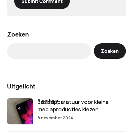
Submit Comment
Zoeken
Zoeken
Uitgelicht
door Joep
Basisapparatuur voor kleine
mediaproducties kiezen
8 november 2024