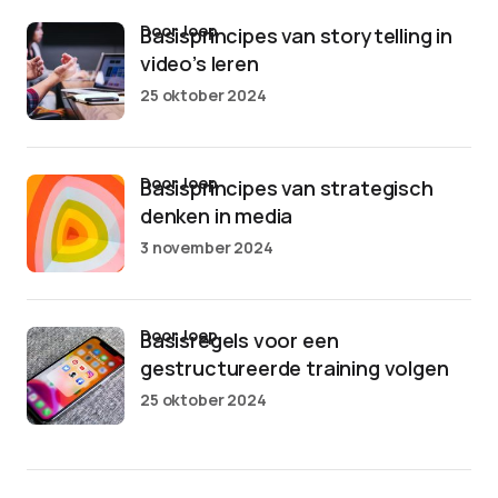
door Joep
Basisprincipes van storytelling in
video’s leren
25 oktober 2024
door Joep
Basisprincipes van strategisch
denken in media
3 november 2024
door Joep
Basisregels voor een
gestructureerde training volgen
25 oktober 2024