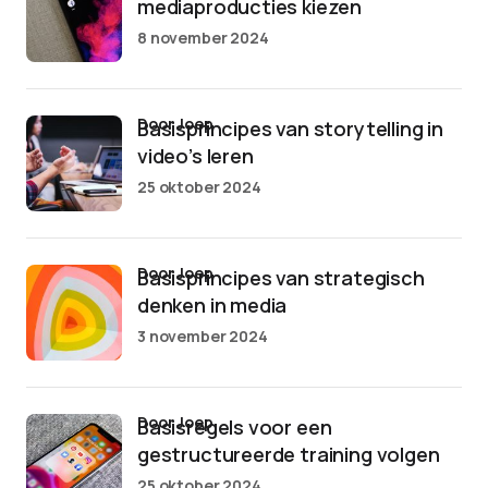
mediaproducties kiezen
8 november 2024
door Joep
Basisprincipes van storytelling in
video’s leren
25 oktober 2024
door Joep
Basisprincipes van strategisch
denken in media
3 november 2024
door Joep
Basisregels voor een
gestructureerde training volgen
25 oktober 2024