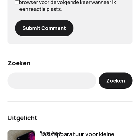
browser voor de volgende keer wanneer ik
een reactie plaats.
Submit Comment
Zoeken
Zoeken
Uitgelicht
door Joep
Basisapparatuur voor kleine