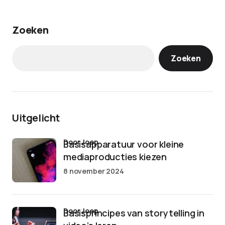
Zoeken
Zoeken
Uitgelicht
door Joep
Basisapparatuur voor kleine
mediaproducties kiezen
8 november 2024
door Joep
Basisprincipes van storytelling in