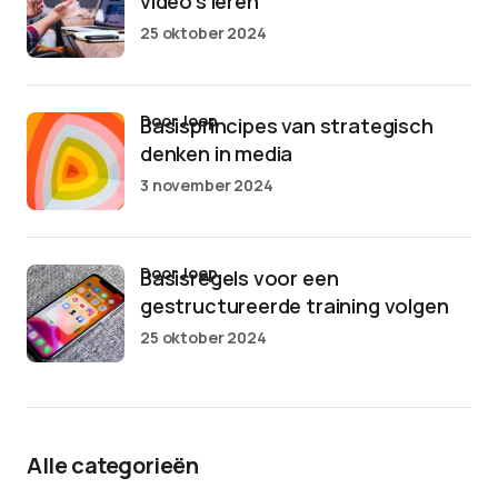
video’s leren
25 oktober 2024
door Joep
Basisprincipes van strategisch
denken in media
3 november 2024
door Joep
Basisregels voor een
gestructureerde training volgen
25 oktober 2024
Alle categorieën