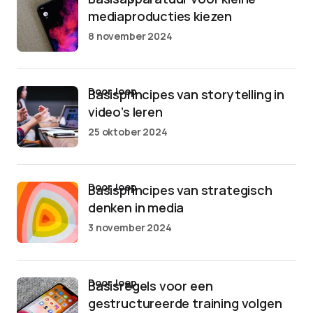
mediaproducties kiezen
8 november 2024
door Joep
Basisprincipes van storytelling in
video’s leren
25 oktober 2024
door Joep
Basisprincipes van strategisch
denken in media
3 november 2024
door Joep
Basisregels voor een
gestructureerde training volgen