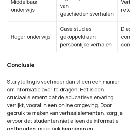
Middelbaar
Ver
van
onderwijs
ret
geschiedenisverhalen
Case studies
Die
Hoger onderwijs
gekoppeld aan
com
persoonlijke verhalen
con
Conclusie
Storytelling is veel meer dan alleen een manier
om informatie over te dragen. Het is een
cruciaal element dat de educatieve ervaring
verrijkt, vooral in een online omgeving. Door
gebruik te maken van verhaalelementen, zorg je
ervoor dat studenten niet alleen de informatie
onthouden
, maar ook
begrijpen
en