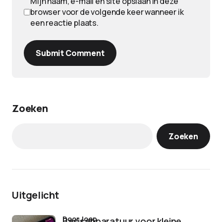
Mijn naam, e-mail en site opslaan in deze
browser voor de volgende keer wanneer ik
een reactie plaats.
Submit Comment
Zoeken
Zoeken
Uitgelicht
door Joep
Basisapparatuur voor kleine