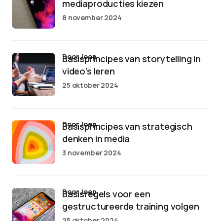
mediaproducties kiezen
8 november 2024
door Joep
Basisprincipes van storytelling in
video’s leren
25 oktober 2024
door Joep
Basisprincipes van strategisch
denken in media
3 november 2024
door Joep
Basisregels voor een
gestructureerde training volgen
25 oktober 2024