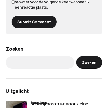
browser voor de volgende keer wanneer ik
een reactie plaats.
Submit Comment
Zoeken
Zoeken
Uitgelicht
door Joep
Basisapparatuur voor kleine