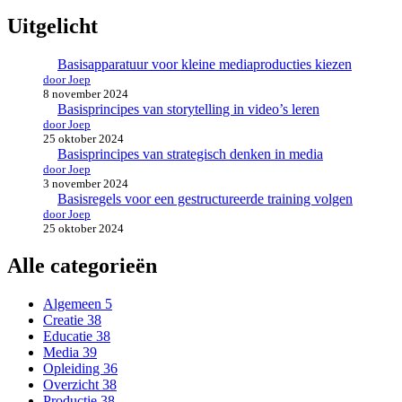
Uitgelicht
Basisapparatuur voor kleine mediaproducties kiezen
door Joep
8 november 2024
Basisprincipes van storytelling in video’s leren
door Joep
25 oktober 2024
Basisprincipes van strategisch denken in media
door Joep
3 november 2024
Basisregels voor een gestructureerde training volgen
door Joep
25 oktober 2024
Alle categorieën
Algemeen
5
Creatie
38
Educatie
38
Media
39
Opleiding
36
Overzicht
38
Productie
38