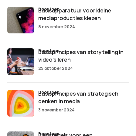
door Joep
Basisapparatuur voor kleine
mediaproducties kiezen
8 november 2024
door Joep
Basisprincipes van storytelling in
video’s leren
25 oktober 2024
door Joep
Basisprincipes van strategisch
denken in media
3 november 2024
door Joep
Basisregels voor een